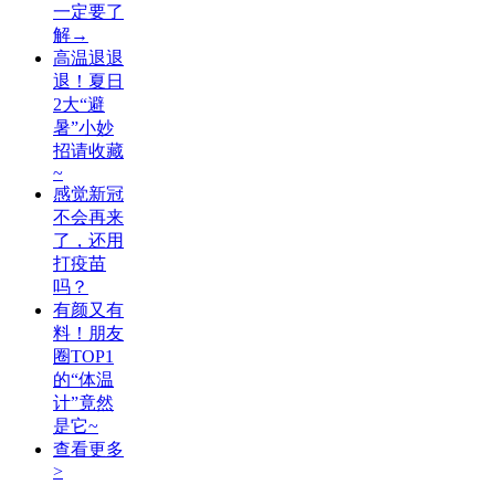
一定要了
解→
高温退退
退！夏日
2大“避
暑”小妙
招请收藏
~
感觉新冠
不会再来
了，还用
打疫苗
吗？
有颜又有
料！朋友
圈TOP1
的“体温
计”竟然
是它~
查看更多
>