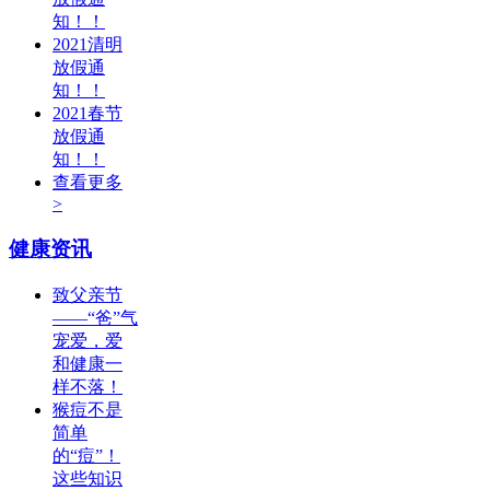
知！！
2021清明
放假通
知！！
2021春节
放假通
知！！
查看更多
>
健康资讯
致父亲节
——“爸”气
宠爱，爱
和健康一
样不落！
猴痘不是
简单
的“痘”！
这些知识