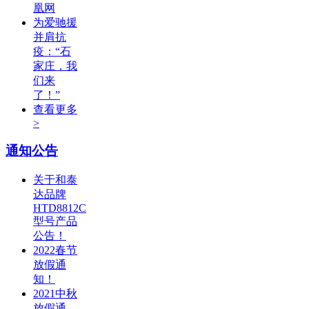
凰网
为爱驰援
并肩抗
疫：“石
家庄，我
们来
了！”
查看更多
>
通知公告
关于和泰
达品牌
HTD8812C
型号产品
公告！
2022春节
放假通
知！
2021中秋
放假通