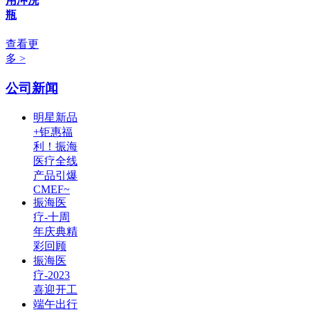
用冲洗
瓶
查看更
多 >
公司新闻
明星新品
+钜惠福
利！振海
医疗全线
产品引爆
CMEF~
振海医
疗-十周
年庆典精
彩回顾
振海医
疗-2023
喜迎开工
端午出行