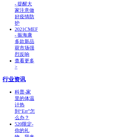
- 提醒大
家注意做
好疫情防
护
2021CMEF
- 振海康
多款新品
获市场强
烈反响
查看更多
>
行业资讯
科普-家
里的体温
计热
到“Err”怎
么办？
520限定-
你的礼
物，我来