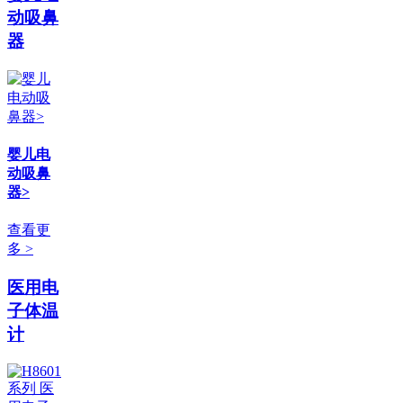
动吸鼻
器
婴儿电
动吸鼻
器>
查看更
多 >
医用电
子体温
计