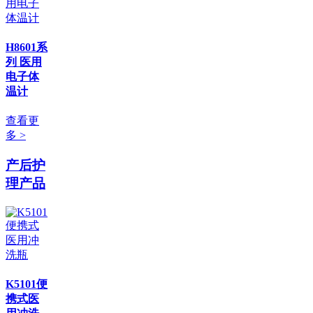
H8601系
列 医用
电子体
温计
查看更
多 >
产后护
理产品
K5101便
携式医