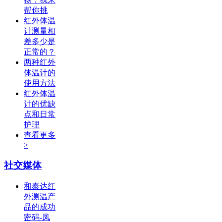
帮你挑
红外体温
计测量相
差多少是
正常的？
两种红外
体温计的
使用方法
红外体温
计的优缺
点和日常
护理
查看更多
>
社交媒体
和泰达红
外测温产
品的成功
密码-凤