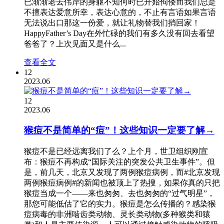
已渐渐老去伟岸的身躯不知何时已开始佝偻而我们总是
不擅表达爱意所幸，表达心意的，不止有言语如果言语
无法说出口那这一份爱，就让礼物替我们捎回家！
HappyFather’s Day在外忙碌的我们有多久没有回去看望
爸爸了？上次见面又是什么...
查看全文
12
2023.06
12
2023.06
猴痘不是简单的“痘”！这些知识一定要了解→
猴痘不是已经远离我们了么？上个月，世卫组织刚宣
布：猴痘不再构成“国际关注的突发公共卫生事件”。但
是，前几天，北京又发现了两例猴痘病例，而#北京发现
两例猴痘病例#的新闻也被顶上了热搜，如果你真的只把
猴痘当成一个——来也匆匆、去也匆匆的“过气明星”，
那您可能低估了它的实力。猴痘是怎么传播的？感染猴
痘病毒的非洲啮齿类动物、灵长类动物(多种猴类和猿