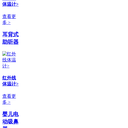
体温计>
查看更
多 >
耳背式
助听器
红外线
体温计>
查看更
多 >
婴儿电
动吸鼻