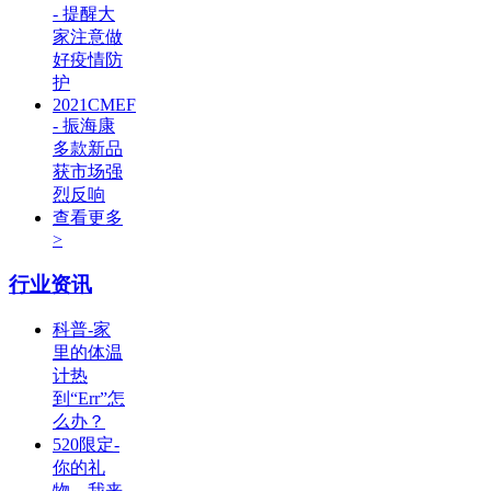
- 提醒大
家注意做
好疫情防
护
2021CMEF
- 振海康
多款新品
获市场强
烈反响
查看更多
>
行业资讯
科普-家
里的体温
计热
到“Err”怎
么办？
520限定-
你的礼
物，我来