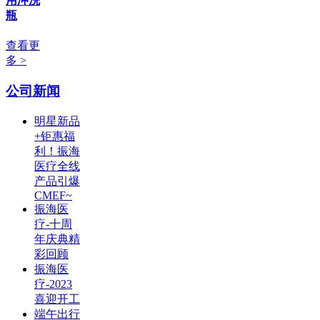
用冲洗
瓶
查看更
多 >
公司新闻
明星新品
+钜惠福
利！振海
医疗全线
产品引爆
CMEF~
振海医
疗-十周
年庆典精
彩回顾
振海医
疗-2023
喜迎开工
端午出行