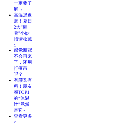
一定要了
解→
高温退退
退！夏日
2大“避
暑”小妙
招请收藏
~
感觉新冠
不会再来
了，还用
打疫苗
吗？
有颜又有
料！朋友
圈TOP1
的“体温
计”竟然
是它~
查看更多
>