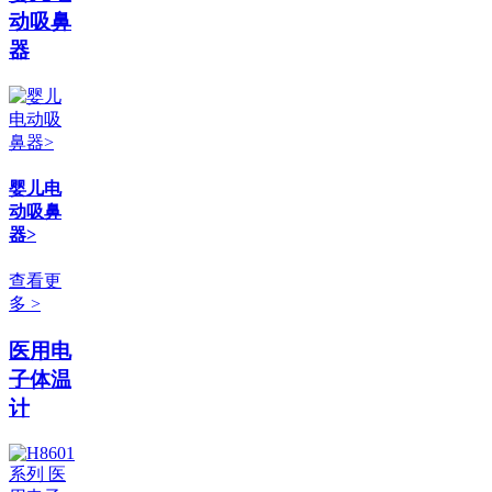
动吸鼻
器
婴儿电
动吸鼻
器>
查看更
多 >
医用电
子体温
计