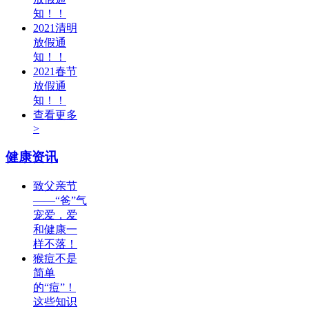
知！！
2021清明
放假通
知！！
2021春节
放假通
知！！
查看更多
>
健康资讯
致父亲节
——“爸”气
宠爱，爱
和健康一
样不落！
猴痘不是
简单
的“痘”！
这些知识