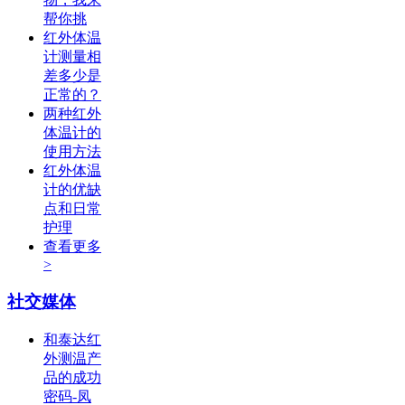
帮你挑
红外体温
计测量相
差多少是
正常的？
两种红外
体温计的
使用方法
红外体温
计的优缺
点和日常
护理
查看更多
>
社交媒体
和泰达红
外测温产
品的成功
密码-凤