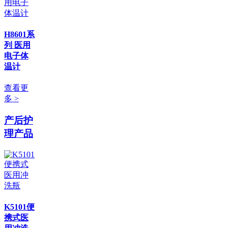
H8601系
列 医用
电子体
温计
查看更
多 >
产后护
理产品
K5101便
携式医