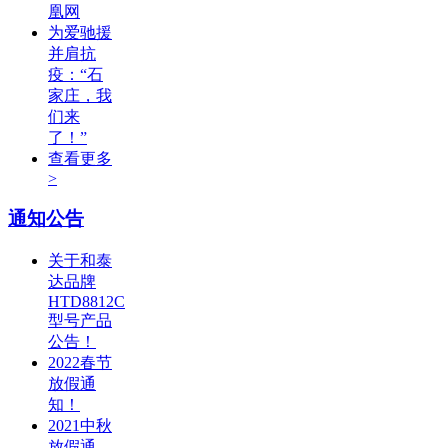
凰网
为爱驰援
并肩抗
疫：“石
家庄，我
们来
了！”
查看更多
>
通知公告
关于和泰
达品牌
HTD8812C
型号产品
公告！
2022春节
放假通
知！
2021中秋
放假通