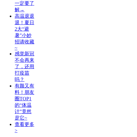
一定要了
解→
高温退退
退！夏日
2大“避
暑”小妙
招请收藏
~
感觉新冠
不会再来
了，还用
打疫苗
吗？
有颜又有
料！朋友
圈TOP1
的“体温
计”竟然
是它~
查看更多
>