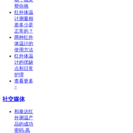
帮你挑
红外体温
计测量相
差多少是
正常的？
两种红外
体温计的
使用方法
红外体温
计的优缺
点和日常
护理
查看更多
>
社交媒体
和泰达红
外测温产
品的成功
密码-凤