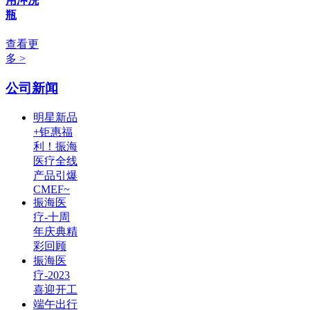
用冲洗
瓶
查看更
多 >
公司新闻
明星新品
+钜惠福
利！振海
医疗全线
产品引爆
CMEF~
振海医
疗-十周
年庆典精
彩回顾
振海医
疗-2023
喜迎开工
端午出行