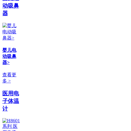
动吸鼻
器
婴儿电
动吸鼻
器>
查看更
多 >
医用电
子体温
计