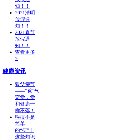
知！！
2021清明
放假通
知！！
2021春节
放假通
知！！
查看更多
>
健康资讯
致父亲节
——“爸”气
宠爱，爱
和健康一
样不落！
猴痘不是
简单
的“痘”！
这些知识