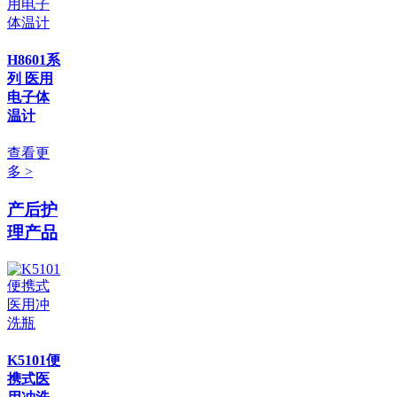
H8601系
列 医用
电子体
温计
查看更
多 >
产后护
理产品
K5101便
携式医