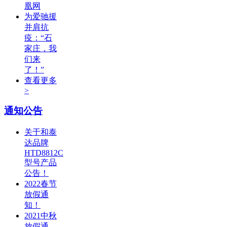
凰网
为爱驰援
并肩抗
疫：“石
家庄，我
们来
了！”
查看更多
>
通知公告
关于和泰
达品牌
HTD8812C
型号产品
公告！
2022春节
放假通
知！
2021中秋
放假通