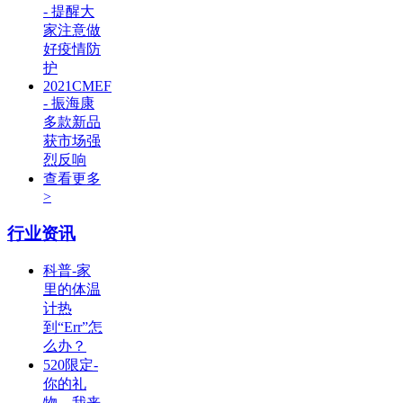
- 提醒大
家注意做
好疫情防
护
2021CMEF
- 振海康
多款新品
获市场强
烈反响
查看更多
>
行业资讯
科普-家
里的体温
计热
到“Err”怎
么办？
520限定-
你的礼
物，我来