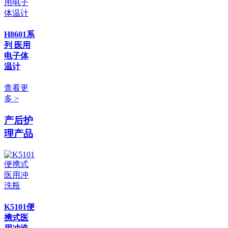
H8601系
列 医用
电子体
温计
查看更
多 >
产后护
理产品
K5101便
携式医