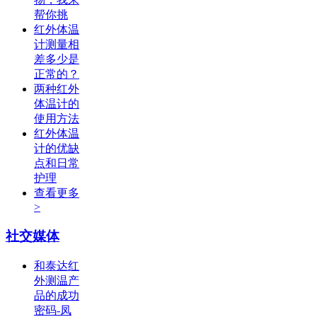
帮你挑
红外体温
计测量相
差多少是
正常的？
两种红外
体温计的
使用方法
红外体温
计的优缺
点和日常
护理
查看更多
>
社交媒体
和泰达红
外测温产
品的成功
密码-凤