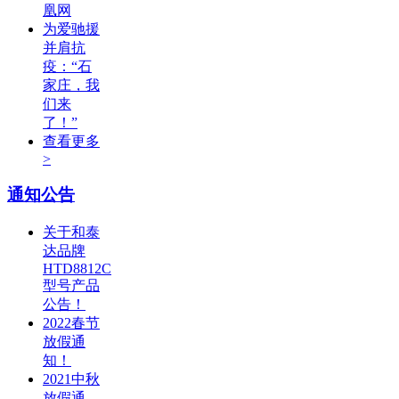
凰网
为爱驰援
并肩抗
疫：“石
家庄，我
们来
了！”
查看更多
>
通知公告
关于和泰
达品牌
HTD8812C
型号产品
公告！
2022春节
放假通
知！
2021中秋
放假通