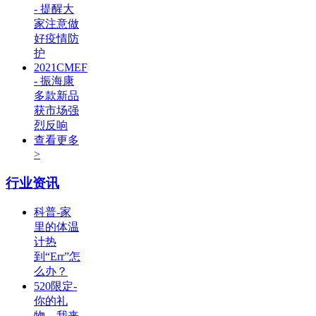
- 提醒大
家注意做
好疫情防
护
2021CMEF
- 振海康
多款新品
获市场强
烈反响
查看更多
>
行业资讯
科普-家
里的体温
计热
到“Err”怎
么办？
520限定-
你的礼
物，我来