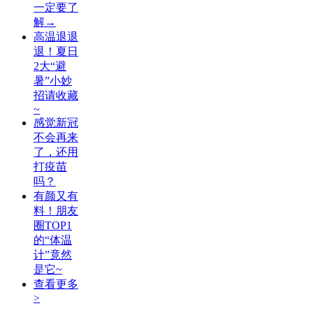
一定要了
解→
高温退退
退！夏日
2大“避
暑”小妙
招请收藏
~
感觉新冠
不会再来
了，还用
打疫苗
吗？
有颜又有
料！朋友
圈TOP1
的“体温
计”竟然
是它~
查看更多
>