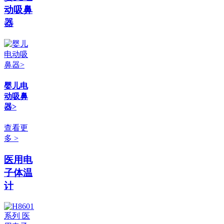
动吸鼻
器
婴儿电
动吸鼻
器>
查看更
多 >
医用电
子体温
计