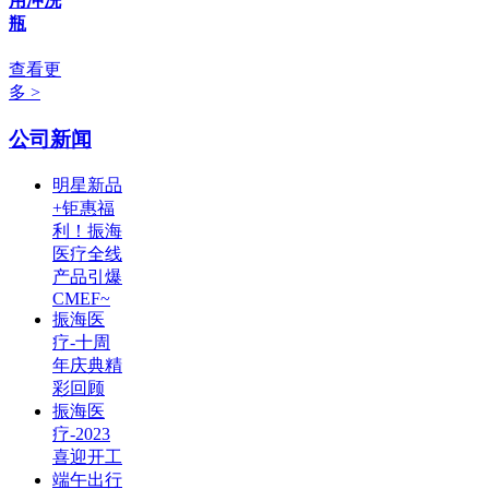
用冲洗
瓶
查看更
多 >
公司新闻
明星新品
+钜惠福
利！振海
医疗全线
产品引爆
CMEF~
振海医
疗-十周
年庆典精
彩回顾
振海医
疗-2023
喜迎开工
端午出行