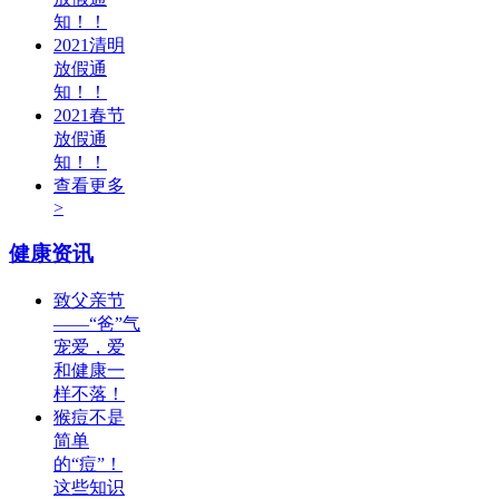
知！！
2021清明
放假通
知！！
2021春节
放假通
知！！
查看更多
>
健康资讯
致父亲节
——“爸”气
宠爱，爱
和健康一
样不落！
猴痘不是
简单
的“痘”！
这些知识