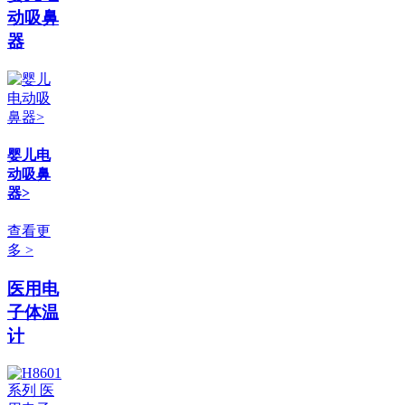
动吸鼻
器
婴儿电
动吸鼻
器>
查看更
多 >
医用电
子体温
计