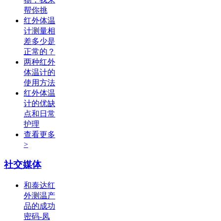
帮你挑
红外体温
计测量相
差多少是
正常的？
两种红外
体温计的
使用方法
红外体温
计的优缺
点和日常
护理
查看更多
>
社交媒体
和泰达红
外测温产
品的成功
密码-凤