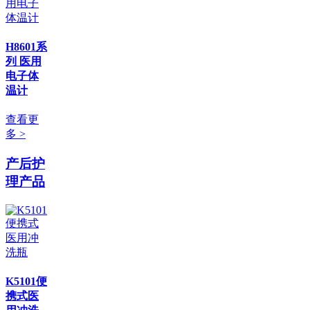
H8601系
列 医用
电子体
温计
查看更
多 >
产后护
理产品
K5101便
携式医