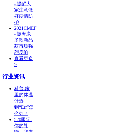
- 提醒大
家注意做
好疫情防
护
2021CMEF
- 振海康
多款新品
获市场强
烈反响
查看更多
>
行业资讯
科普-家
里的体温
计热
到“Err”怎
么办？
520限定-
你的礼
物，我来