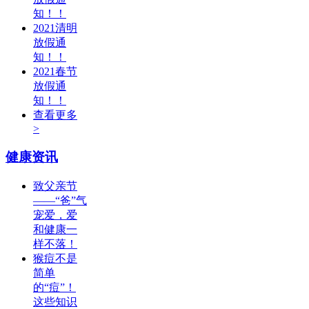
知！！
2021清明
放假通
知！！
2021春节
放假通
知！！
查看更多
>
健康资讯
致父亲节
——“爸”气
宠爱，爱
和健康一
样不落！
猴痘不是
简单
的“痘”！
这些知识