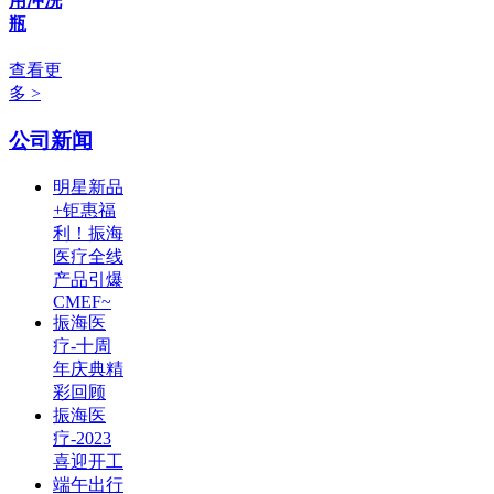
用冲洗
瓶
查看更
多 >
公司新闻
明星新品
+钜惠福
利！振海
医疗全线
产品引爆
CMEF~
振海医
疗-十周
年庆典精
彩回顾
振海医
疗-2023
喜迎开工
端午出行