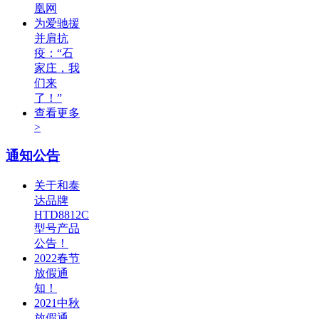
凰网
为爱驰援
并肩抗
疫：“石
家庄，我
们来
了！”
查看更多
>
通知公告
关于和泰
达品牌
HTD8812C
型号产品
公告！
2022春节
放假通
知！
2021中秋
放假通