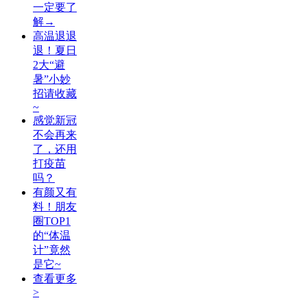
一定要了
解→
高温退退
退！夏日
2大“避
暑”小妙
招请收藏
~
感觉新冠
不会再来
了，还用
打疫苗
吗？
有颜又有
料！朋友
圈TOP1
的“体温
计”竟然
是它~
查看更多
>