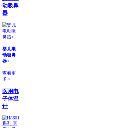
动吸鼻
器
婴儿电
动吸鼻
器>
查看更
多 >
医用电
子体温
计