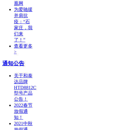
凰网
为爱驰援
并肩抗
疫：“石
家庄，我
们来
了！”
查看更多
>
通知公告
关于和泰
达品牌
HTD8812C
型号产品
公告！
2022春节
放假通
知！
2021中秋
放假通