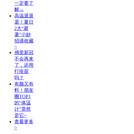
一定要了
解→
高温退退
退！夏日
2大“避
暑”小妙
招请收藏
~
感觉新冠
不会再来
了，还用
打疫苗
吗？
有颜又有
料！朋友
圈TOP1
的“体温
计”竟然
是它~
查看更多
>