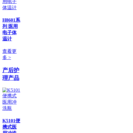
H8601系
列 医用
电子体
温计
查看更
多 >
产后护
理产品
K5101便
携式医