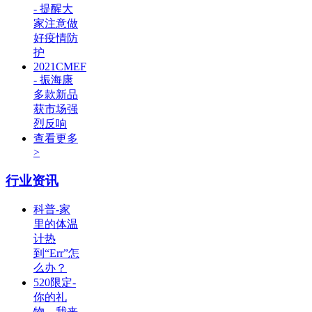
- 提醒大
家注意做
好疫情防
护
2021CMEF
- 振海康
多款新品
获市场强
烈反响
查看更多
>
行业资讯
科普-家
里的体温
计热
到“Err”怎
么办？
520限定-
你的礼
物，我来