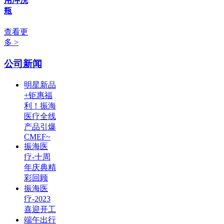
用冲洗
瓶
查看更
多 >
公司新闻
明星新品
+钜惠福
利！振海
医疗全线
产品引爆
CMEF~
振海医
疗-十周
年庆典精
彩回顾
振海医
疗-2023
喜迎开工
端午出行