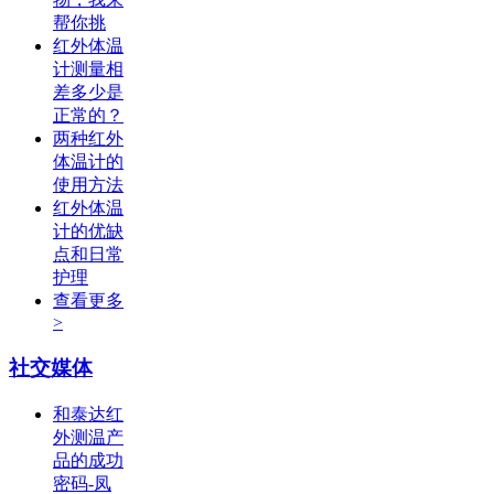
帮你挑
红外体温
计测量相
差多少是
正常的？
两种红外
体温计的
使用方法
红外体温
计的优缺
点和日常
护理
查看更多
>
社交媒体
和泰达红
外测温产
品的成功
密码-凤