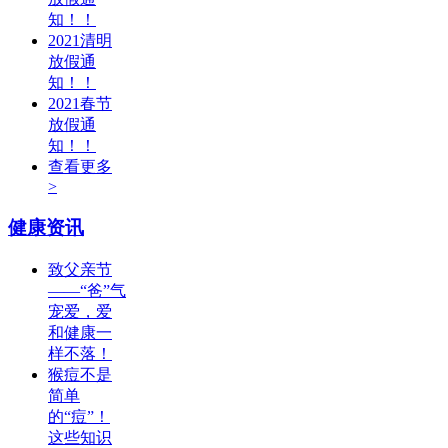
知！！
2021清明
放假通
知！！
2021春节
放假通
知！！
查看更多
>
健康资讯
致父亲节
——“爸”气
宠爱，爱
和健康一
样不落！
猴痘不是
简单
的“痘”！
这些知识