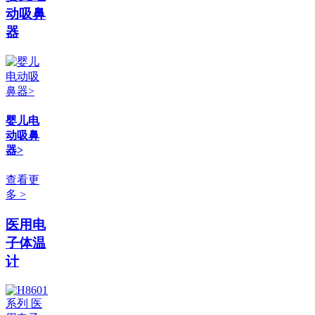
动吸鼻
器
婴儿电
动吸鼻
器>
查看更
多 >
医用电
子体温
计