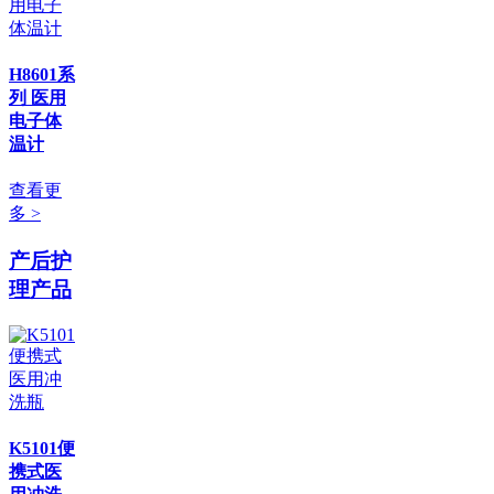
H8601系
列 医用
电子体
温计
查看更
多 >
产后护
理产品
K5101便
携式医