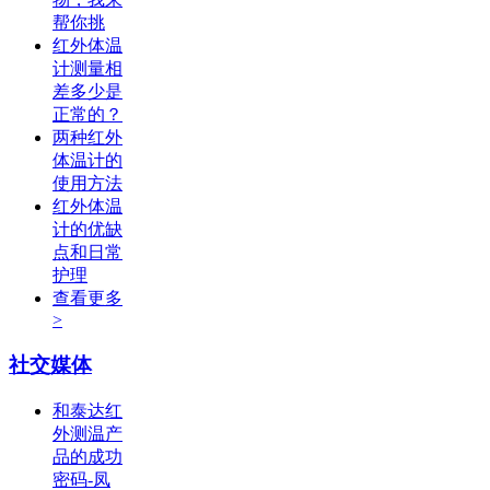
帮你挑
红外体温
计测量相
差多少是
正常的？
两种红外
体温计的
使用方法
红外体温
计的优缺
点和日常
护理
查看更多
>
社交媒体
和泰达红
外测温产
品的成功
密码-凤