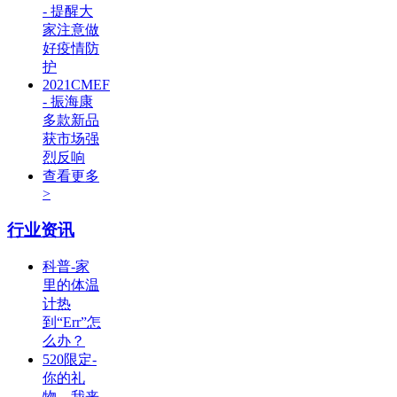
- 提醒大
家注意做
好疫情防
护
2021CMEF
- 振海康
多款新品
获市场强
烈反响
查看更多
>
行业资讯
科普-家
里的体温
计热
到“Err”怎
么办？
520限定-
你的礼
物，我来