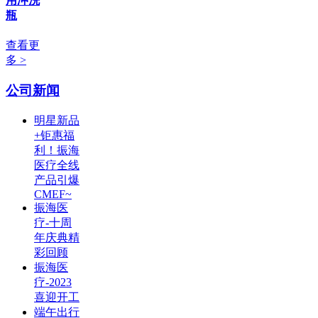
用冲洗
瓶
查看更
多 >
公司新闻
明星新品
+钜惠福
利！振海
医疗全线
产品引爆
CMEF~
振海医
疗-十周
年庆典精
彩回顾
振海医
疗-2023
喜迎开工
端午出行