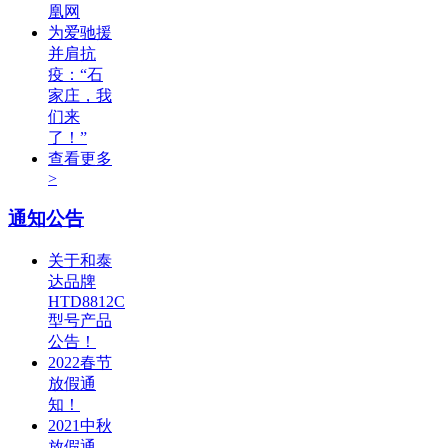
凰网
为爱驰援
并肩抗
疫：“石
家庄，我
们来
了！”
查看更多
>
通知公告
关于和泰
达品牌
HTD8812C
型号产品
公告！
2022春节
放假通
知！
2021中秋
放假通