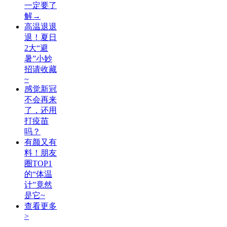
一定要了
解→
高温退退
退！夏日
2大“避
暑”小妙
招请收藏
~
感觉新冠
不会再来
了，还用
打疫苗
吗？
有颜又有
料！朋友
圈TOP1
的“体温
计”竟然
是它~
查看更多
>