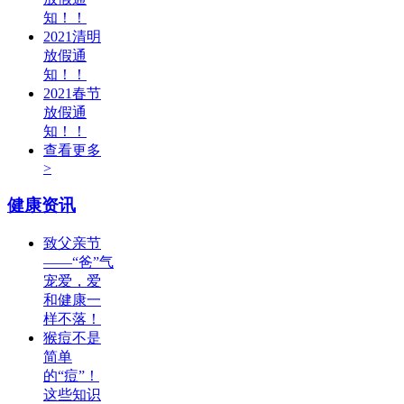
知！！
2021清明
放假通
知！！
2021春节
放假通
知！！
查看更多
>
健康资讯
致父亲节
——“爸”气
宠爱，爱
和健康一
样不落！
猴痘不是
简单
的“痘”！
这些知识