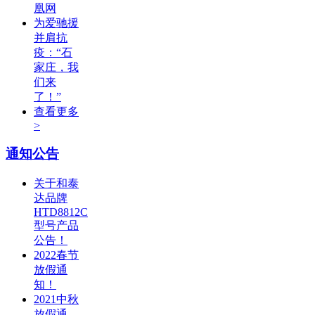
凰网
为爱驰援
并肩抗
疫：“石
家庄，我
们来
了！”
查看更多
>
通知公告
关于和泰
达品牌
HTD8812C
型号产品
公告！
2022春节
放假通
知！
2021中秋
放假通