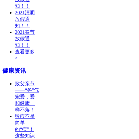
知！！
2021清明
放假通
知！！
2021春节
放假通
知！！
查看更多
>
健康资讯
致父亲节
——“爸”气
宠爱，爱
和健康一
样不落！
猴痘不是
简单
的“痘”！
这些知识