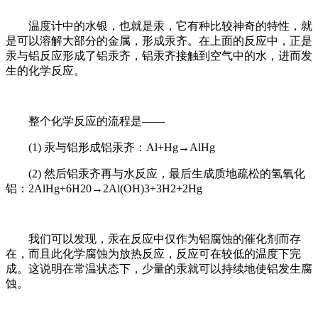
温度计中的水银，也就是汞，它有种比较神奇的特性，就
是可以溶解大部分的金属，形成汞齐。在上面的反应中，正是
汞与铝反应形成了铝汞齐，铝汞齐接触到空气中的水，进而发
生的化学反应。
整个化学反应的流程是——
(1) 汞与铝形成铝汞齐：Al+Hg→AlHg
(2) 然后铝汞齐再与水反应，最后生成质地疏松的氢氧化
铝：2AlHg+6H20→2Al(OH)3+3H2+2Hg
我们可以发现，汞在反应中仅作为铝腐蚀的催化剂而存
在，而且此化学腐蚀为放热反应，反应可在较低的温度下完
成。这说明在常温状态下，少量的汞就可以持续地使铝发生腐
蚀。