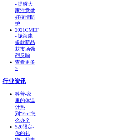
- 提醒大
家注意做
好疫情防
护
2021CMEF
- 振海康
多款新品
获市场强
烈反响
查看更多
>
行业资讯
科普-家
里的体温
计热
到“Err”怎
么办？
520限定-
你的礼
物，我来