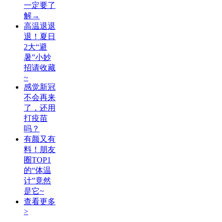
一定要了
解→
高温退退
退！夏日
2大“避
暑”小妙
招请收藏
~
感觉新冠
不会再来
了，还用
打疫苗
吗？
有颜又有
料！朋友
圈TOP1
的“体温
计”竟然
是它~
查看更多
>