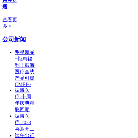
用冲洗
瓶
查看更
多 >
公司新闻
明星新品
+钜惠福
利！振海
医疗全线
产品引爆
CMEF~
振海医
疗-十周
年庆典精
彩回顾
振海医
疗-2023
喜迎开工
端午出行