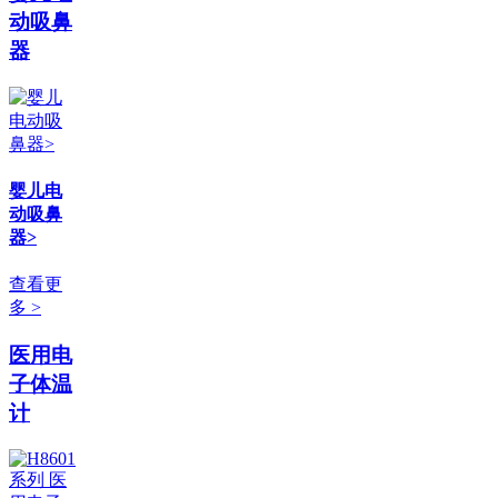
动吸鼻
器
婴儿电
动吸鼻
器>
查看更
多 >
医用电
子体温
计