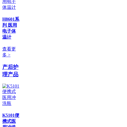
H8601系
列 医用
电子体
温计
查看更
多 >
产后护
理产品
K5101便
携式医