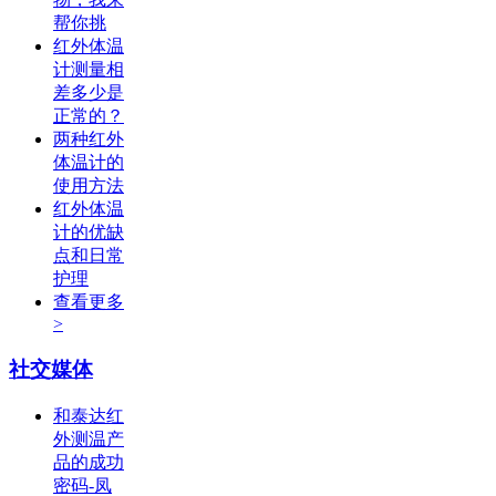
帮你挑
红外体温
计测量相
差多少是
正常的？
两种红外
体温计的
使用方法
红外体温
计的优缺
点和日常
护理
查看更多
>
社交媒体
和泰达红
外测温产
品的成功
密码-凤