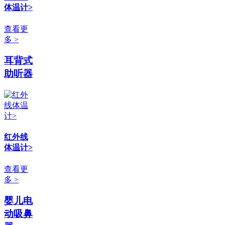
体温计>
查看更
多 >
耳背式
助听器
红外线
体温计>
查看更
多 >
婴儿电
动吸鼻