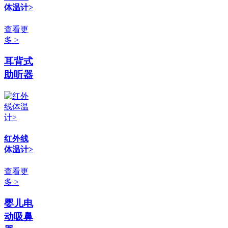
体温计>
查看更
多 >
耳背式
助听器
红外线
体温计>
查看更
多 >
婴儿电
动吸鼻