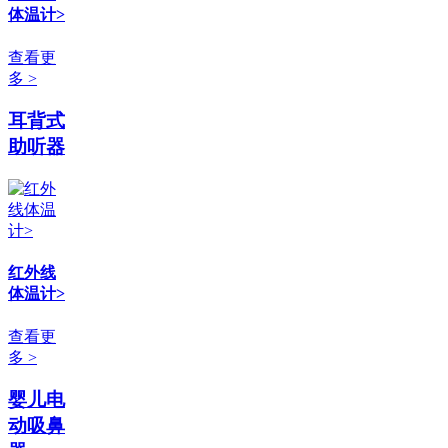
体温计>
查看更
多 >
耳背式
助听器
红外线
体温计>
查看更
多 >
婴儿电
动吸鼻