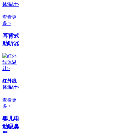
体温计>
查看更
多 >
耳背式
助听器
红外线
体温计>
查看更
多 >
婴儿电
动吸鼻