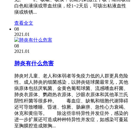
白色粘液痰或带血丝痰，经1~2天后，可咳出粘液血性
痰或铁锈...
查看全文
08
2021.01
08
2021.01
肺炎有什么危害
肺炎对儿童、老人和体弱者等免疫力低的人群更具危险
性。成人肺炎的细菌感染，以肺炎链球菌最常见，其他
病原体包括厌氧菌、金黄色葡萄球菌、流感嗜血杆菌、
肺炎衣原体、鹦鹉热衣原体、沙眼衣原体和其他革兰氏
阴性杆菌等很多种。 毒血症、缺氧和细胞代谢障碍
还可导致嗜睡、昏迷、惊厥、肠麻痹、急性心力衰竭、
休克和黄疸等。 除这些非特异性并发症外，感染的
进一步扩展还可造成种种特异性并发症，如感染可蔓延
至胸膜腔造成脓胸...