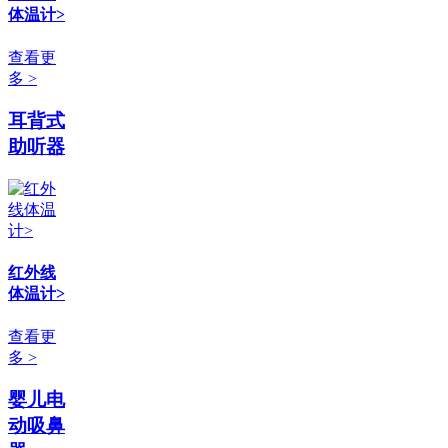
体温计>
查看更
多 >
耳背式
助听器
红外线
体温计>
查看更
多 >
婴儿电
动吸鼻