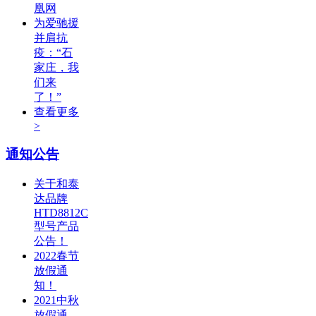
凰网
为爱驰援
并肩抗
疫：“石
家庄，我
们来
了！”
查看更多
>
通知公告
关于和泰
达品牌
HTD8812C
型号产品
公告！
2022春节
放假通
知！
2021中秋
放假通