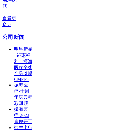
用冲洗
瓶
查看更
多 >
公司新闻
明星新品
+钜惠福
利！振海
医疗全线
产品引爆
CMEF~
振海医
疗-十周
年庆典精
彩回顾
振海医
疗-2023
喜迎开工
端午出行